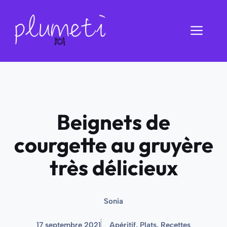
Aller
au
Men
contenu
Beignets de
courgette au gruyère
très délicieux
Sonia
17 septembre 2021
Apéritif
,
Plats
,
Recettes