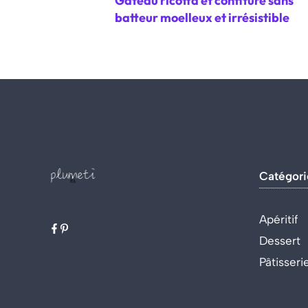
Gâteau ricotta et confiture sans
batteur moelleux et irrésistible
Catégori
Apéritif
Dessert
Pâtisseri