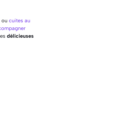
s ou
cuites au
compagner
Ces
délicieuses