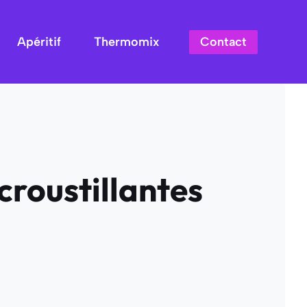
Contact
Apéritif
Thermomix
croustillantes