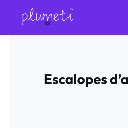
Aller
au
contenu
Escalopes d’a