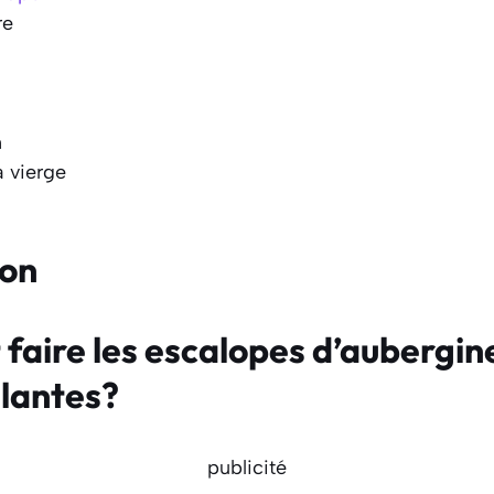
re
n
a vierge
ion
aire les escalopes d’aubergin
llantes?
publicité