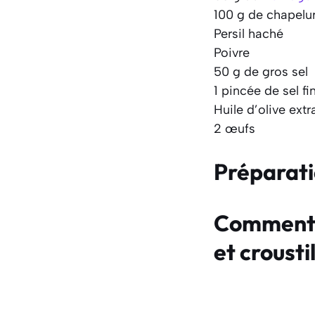
100 g de chapelu
Persil haché
Poivre
50 g de gros sel
1 pincée de sel fi
Huile d’olive extr
2 œufs
Préparat
Comment f
et crousti