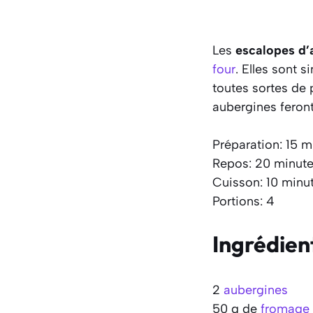
Les
escalopes d’
four
. Elles sont 
toutes sortes de 
aubergines feront
Préparation: 15 m
Repos: 20 minut
Cuisson: 10 minu
Portions: 4
Ingrédien
2
aubergines
50 g de
fromage 