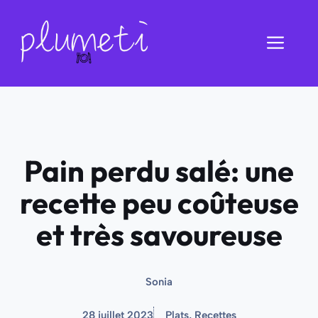
Aller
au
Men
contenu
Pain perdu salé: une
recette peu coûteuse
et très savoureuse
Sonia
28 juillet 2023
Plats
,
Recettes