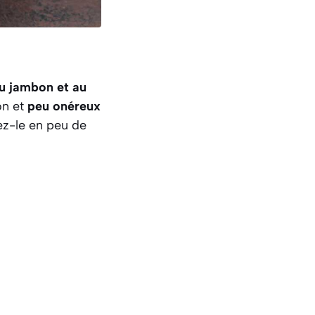
u jambon et au
on et
peu onéreux
sez-le en peu de