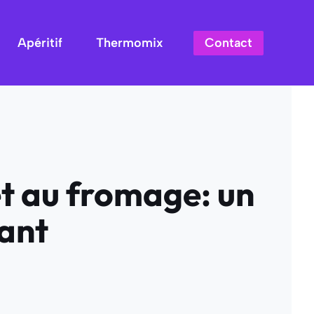
Contact
Apéritif
Thermomix
t au fromage: un
hant