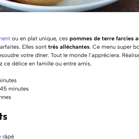
ment
ou en plat unique, ces
pommes de terre farcies a
arfaites. Elles sont
très alléchantes
. Ce menu super b
résoudre votre dîner. Tout le monde l’appréciera. Réali
 ce délice en famille ou entre amis.
minutes
 45 minutes
onnes
ts
e
râpé