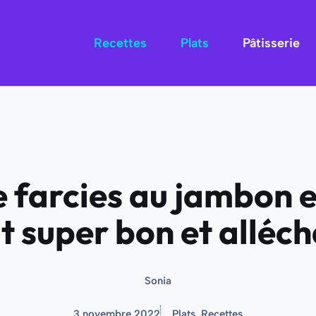
Recettes
Plats
Pâtisserie
 farcies au jambon e
t super bon et alléc
Sonia
3 novembre 2022
Plats
,
Recettes