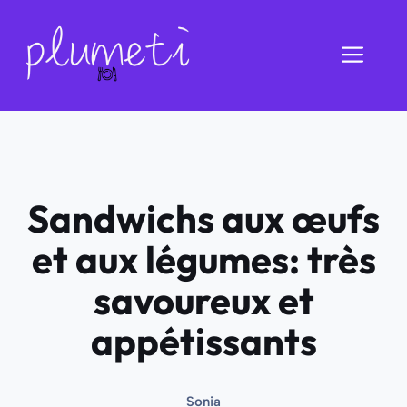
Aller
au
Men
contenu
Sandwichs aux œufs
et aux légumes: très
savoureux et
appétissants
Sonia