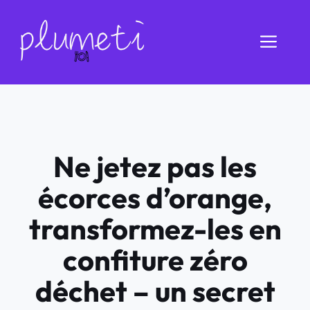
Aller
au
Men
contenu
Ne jetez pas les
écorces d’orange,
transformez-les en
confiture zéro
déchet – un secret