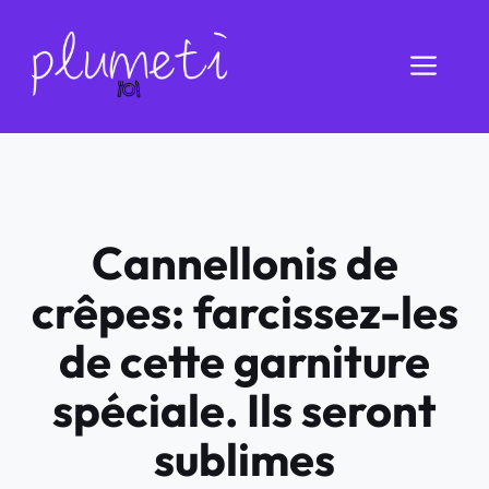
Aller
au
Men
contenu
Cannellonis de
crêpes: farcissez-les
de cette garniture
spéciale. Ils seront
sublimes