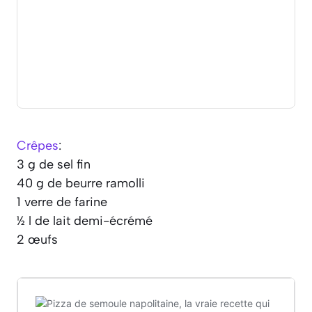
Crêpes
:
3 g de sel fin
40 g de beurre ramolli
1 verre de farine
½ l de lait demi-écrémé
2 œufs