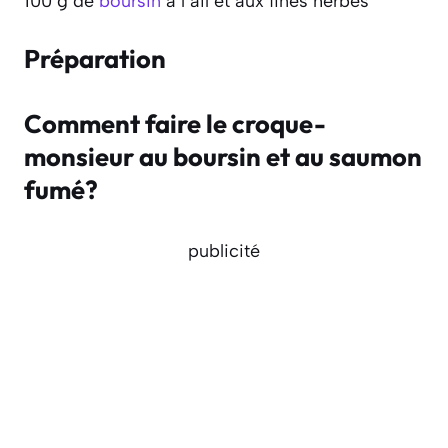
100 g de
boursin
à l’ail et aux fines herbes
Préparation
Comment faire le croque-
monsieur au boursin et au saumon
fumé?
publicité