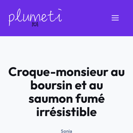
Aller
au
Men
contenu
Croque-monsieur au
boursin et au
saumon fumé
irrésistible
Sonia