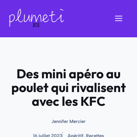
Aller
au
Men
contenu
Des mini apéro au
poulet qui rivalisent
avec les KFC
Jennifer Mercier
16 juillet 2023
Apéritif
,
Recettes