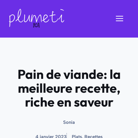
Aller
au
Men
contenu
Pain de viande: la
meilleure recette,
riche en saveur
Sonia
4 janvier 2023
Plats
,
Recettes