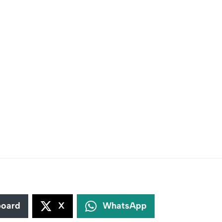
board
X
WhatsApp