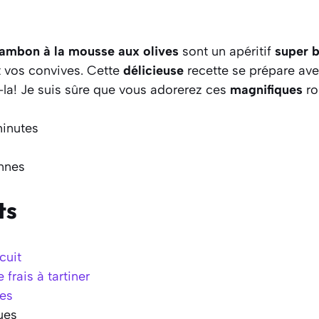
jambon à la mousse aux olives
sont un apéritif
super 
 vos convives. Cette
délicieuse
recette se prépare ave
la! Je suis sûre que vous adorerez ces
magnifiques
ro
minutes
onnes
ts
cuit
frais à tartiner
tes
ues