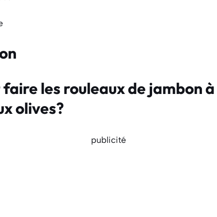
e
ion
aire les rouleaux de jambon à 
x olives?
publicité