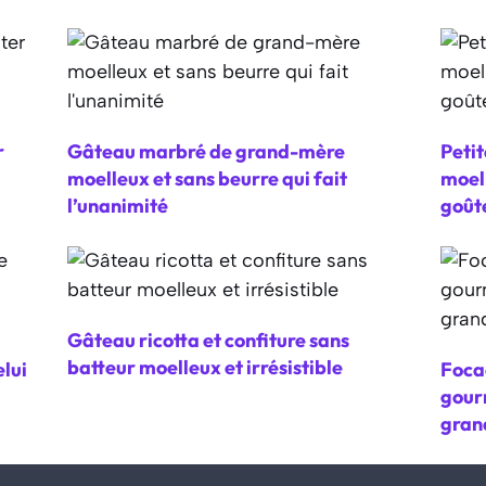
r
Gâteau marbré de grand-mère
Petit
moelleux et sans beurre qui fait
moell
l’unanimité
goût
Gâteau ricotta et confiture sans
batteur moelleux et irrésistible
lui
Focac
gour
gran