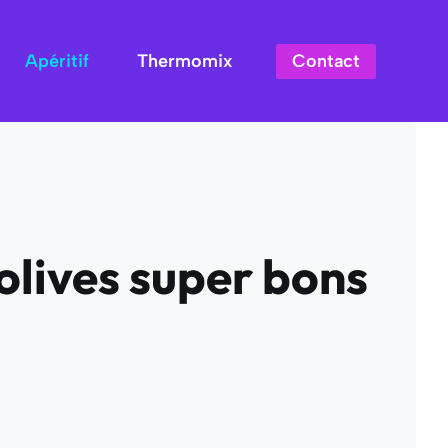
Contact
Apéritif
Thermomix
olives super bons