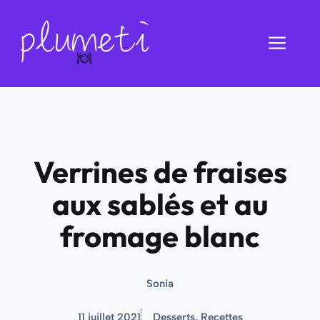
Aller
au
Men
contenu
Verrines de fraises
aux sablés et au
fromage blanc
Sonia
11 juillet 2021
Desserts
,
Recettes