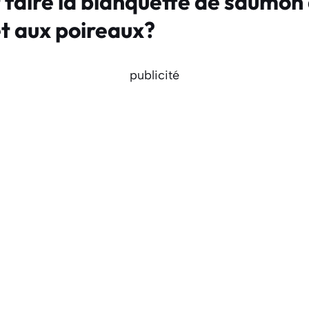
aire la blanquette de saumon
et aux poireaux?
publicité