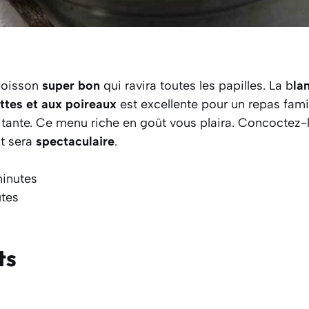
 poisson
super bon
qui ravira toutes les papilles. La b
la
tes et aux poireaux
est excellente pour un repas famili
itante. Ce menu riche en goût vous plaira. Concoctez-
at sera
spectaculaire
.
minutes
tes
ts