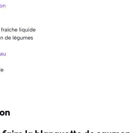
on
fraîche liquide
on de légumes
eau
de
ion