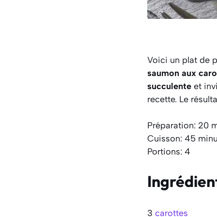
Voici un plat de
saumon aux carot
succulente
et inv
recette. Le résult
Préparation: 20 
Cuisson: 45 minu
Portions: 4
Ingrédien
3
carottes