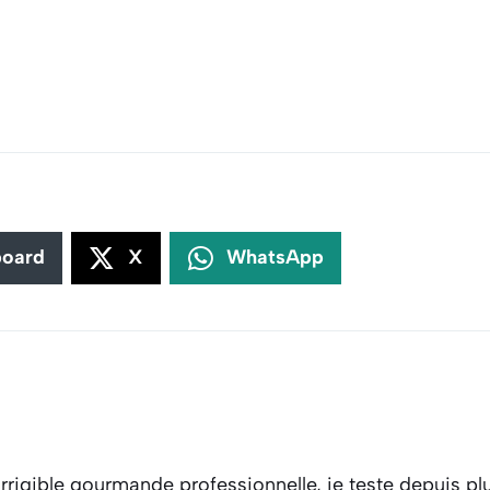
board
X
WhatsApp
rrigible gourmande professionnelle, je teste depuis plu