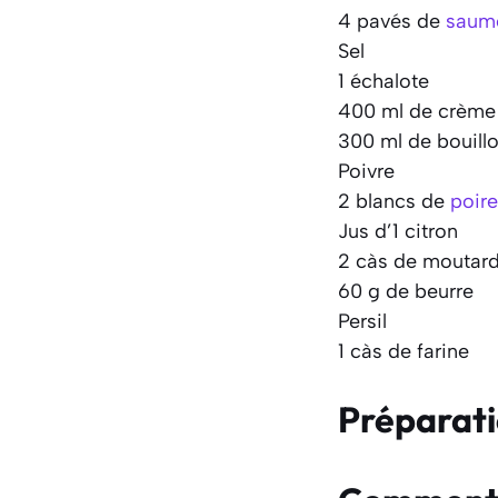
4 pavés de
saum
Sel
1 échalote
400 ml de crème 
300 ml de bouill
Poivre
2 blancs de
poir
Jus d’1 citron
2 càs de moutar
60 g de beurre
Persil
1 càs de farine
Préparat