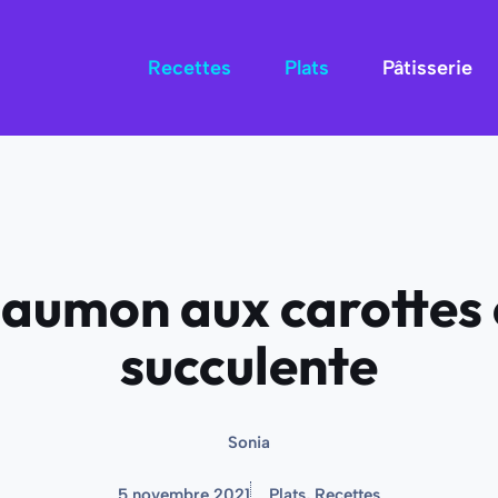
Recettes
Plats
Pâtisserie
saumon aux carottes 
succulente
Sonia
5 novembre 2021
Plats
,
Recettes