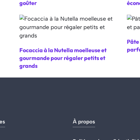
goûter
écon
Pâte 
parf
Focaccia à la Nutella moelleuse et
gourmande pour régaler petits et
grands
es
À propos