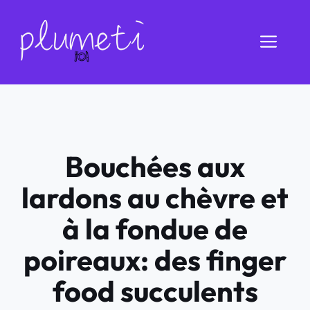
Aller
au
Men
contenu
Bouchées aux
lardons au chèvre et
à la fondue de
poireaux: des finger
food succulents