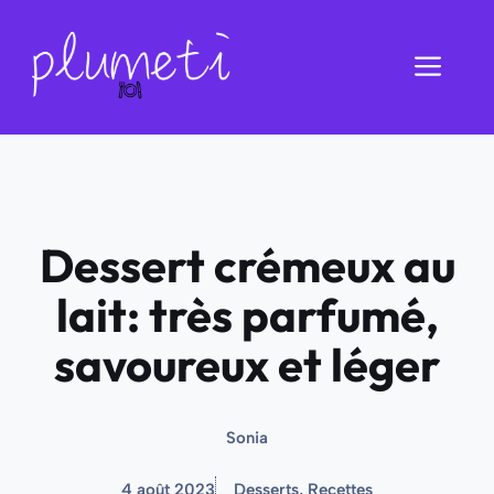
Aller
au
Men
contenu
Dessert crémeux au
lait: très parfumé,
savoureux et léger
Sonia
4 août 2023
Desserts
,
Recettes