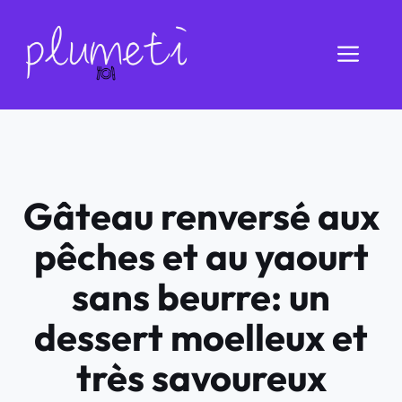
Aller
au
Men
contenu
Gâteau renversé aux
pêches et au yaourt
sans beurre: un
dessert moelleux et
très savoureux