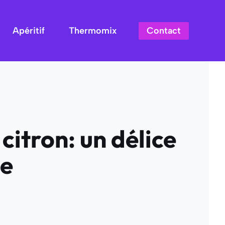
Contact
Apéritif
Thermomix
citron: un délice
le