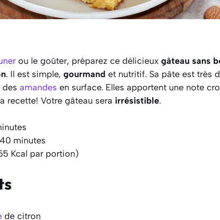
uner
ou le goûter, préparez ce délicieux
gâteau sans be
on
. Il est simple,
gourmand
et nutritif. Sa pâte est très 
é des
amandes
en surface. Elles apportent une note cr
 la recette! Votre gâteau sera
irrésistible
.
minutes
 40 minutes
55 Kcal par portion)
ts
e
de citron