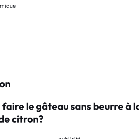
himique
ion
aire le gâteau sans beurre à l
de citron?