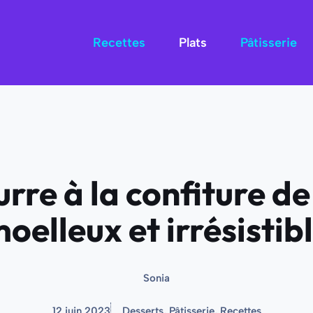
Recettes
Plats
Pâtisserie
re à la confiture de 
oelleux et irrésistib
Sonia
12 juin 2023
Desserts
,
Pâtisserie
,
Recettes