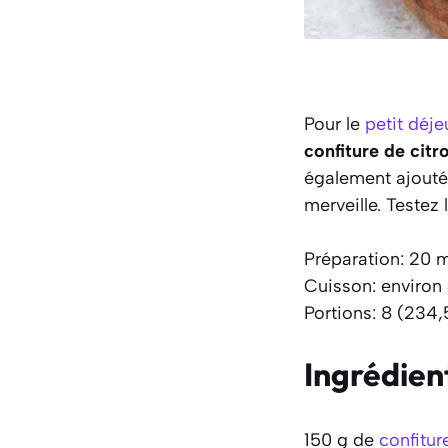
Pour le
petit déje
confiture de citr
également ajout
merveille. Testez
Préparation: 20 
Cuisson: environ
Portions: 8 (234,
Ingrédien
150 g de
confitur