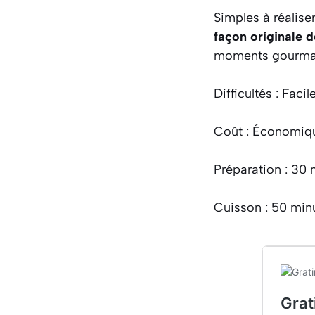
Simples à réalise
façon originale 
moments gourman
Difficultés : Facil
Coût : Économiq
Préparation : 30 
Cuisson : 50 min