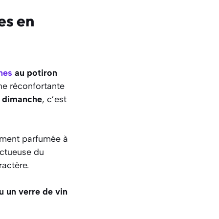
es en
nes
au potiron
ne réconfortante
u dimanche
, c’est
ment parfumée à
nctueuse du
ractère.
 un verre de vin