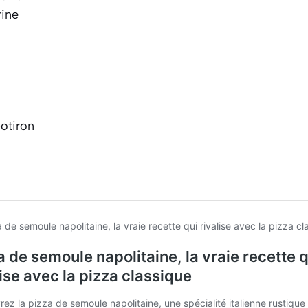
rine
otiron