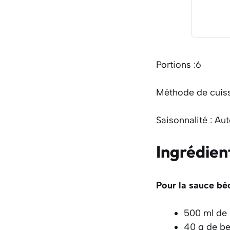
Portions :6
Méthode de cuiss
Saisonnalité : Au
Ingrédien
Pour la sauce b
500 ml de l
40 g de be