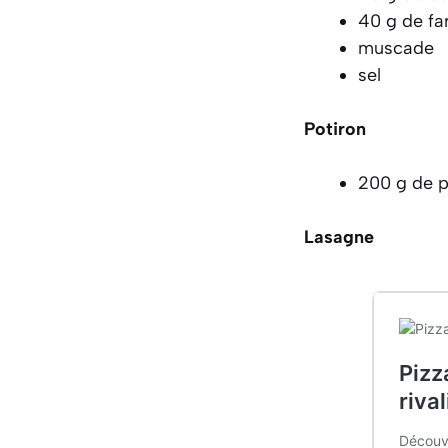
40 g de fa
muscade
sel
Potiron
200 g de p
Lasagne