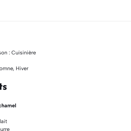
on : Cuisinière
tomne, Hiver
ts
échamel
ait
urre