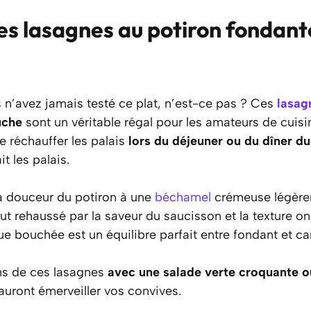
es lasagnes au potiron fondant
 n’avez jamais testé ce plat, n’est-ce pas ? Ces
lasag
uche
sont un véritable régal pour les amateurs de
cuisi
se réchauffer les palais
lors du déjeuner ou du dîner d
it les palais.
la douceur du potiron à une
béchamel
crémeuse légère
ut rehaussé par la saveur du saucisson et la texture o
e bouchée est un équilibre parfait entre fondant et ca
ns de ces lasagnes
avec une salade verte croquante ou
 sauront émerveiller vos convives.