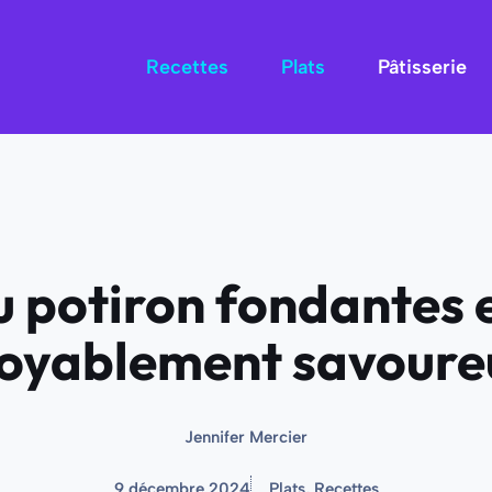
Recettes
Plats
Pâtisserie
 potiron fondantes 
royablement savoure
Jennifer Mercier
9 décembre 2024
Plats
,
Recettes