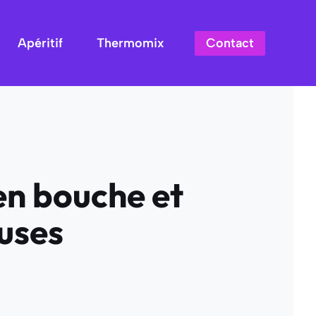
Contact
Apéritif
Thermomix
en bouche et
uses