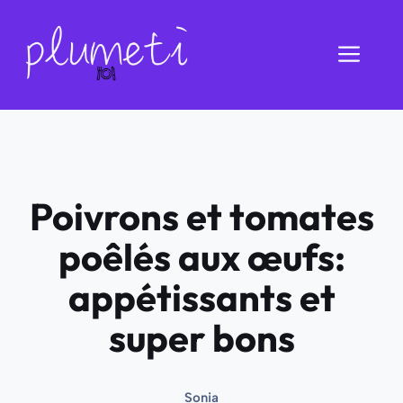
Aller
au
Men
contenu
Poivrons et tomates
poêlés aux œufs:
appétissants et
super bons
Sonia