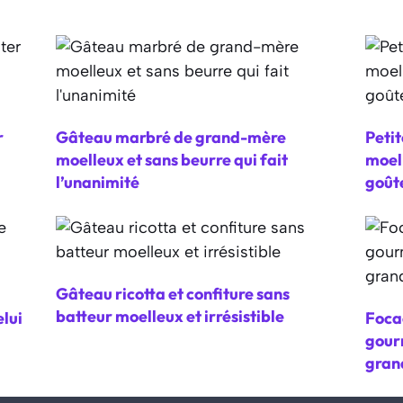
r
Gâteau marbré de grand-mère
Petit
moelleux et sans beurre qui fait
moell
l’unanimité
goût
Gâteau ricotta et confiture sans
batteur moelleux et irrésistible
lui
Focac
gour
gran