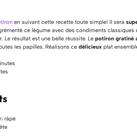
tiron
en suivant cette recette toute simple! Il sera
sup
 agrémenté ce légume avec des condiments classiques 
. Le résultat est une belle réussite. Le
potiron gratiné
outes les papilles. Réalisons ce
délicieux
plat ensembl
inutes
tes
ts
n
râpé
ète