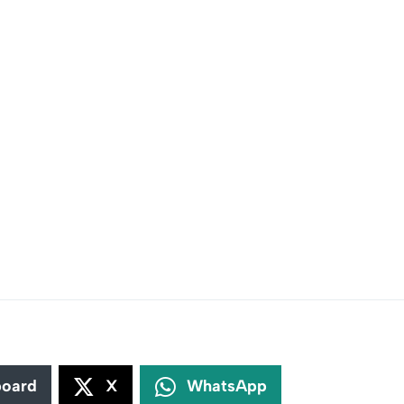
board
X
WhatsApp