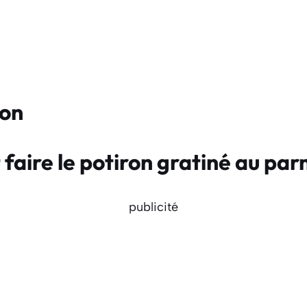
ion
aire le potiron gratiné au pa
publicité