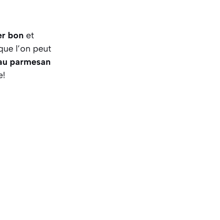
er bon
et
que l’on peut
 au parmesan
e!