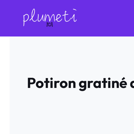
Aller
au
contenu
Potiron gratiné