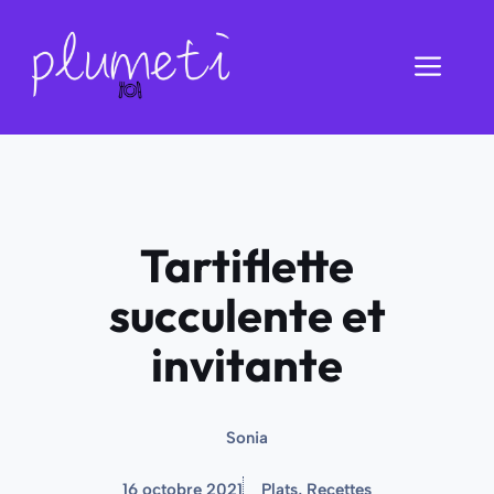
Aller
au
Men
contenu
Tartiflette
succulente et
invitante
Sonia
16 octobre 2021
Plats
,
Recettes