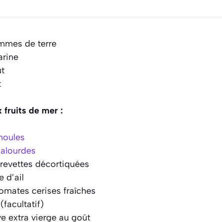
mmes de terre
arine
t
t
 fruits de mer :
oules
alourdes
revettes décortiquées
 d’ail
omates cerises fraîches
facultatif)
ve extra vierge au goût