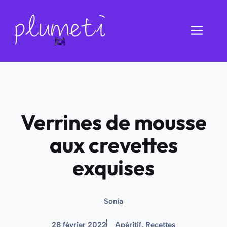
Aller
au
Men
contenu
Verrines de mousse
aux crevettes
exquises
Sonia
28 février 2022
Apéritif
,
Recettes