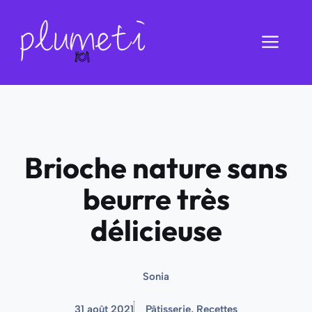
Aller
au
Men
contenu
Brioche nature sans
beurre très
délicieuse
Sonia
31 août 2021
Pâtisserie
,
Recettes