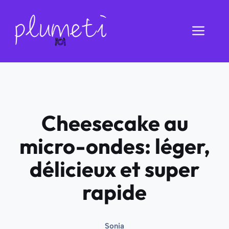
Aller
au
Men
contenu
Cheesecake au
micro-ondes: léger,
délicieux et super
rapide
Sonia