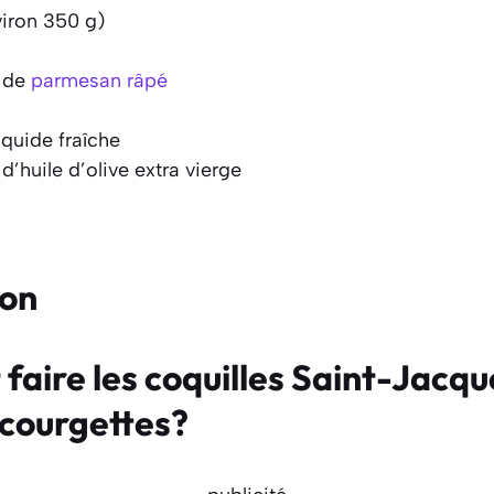
viron 350 g)
e de
parmesan râpé
quide fraîche
 d’huile d’olive extra vierge
ion
aire les coquilles Saint-Jacque
courgettes?