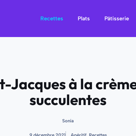
Recettes
Plats
Pâtisserie
nt-Jacques à la crème
succulentes
Sonia
9 décembre 2021
Apéritif
,
Recettes