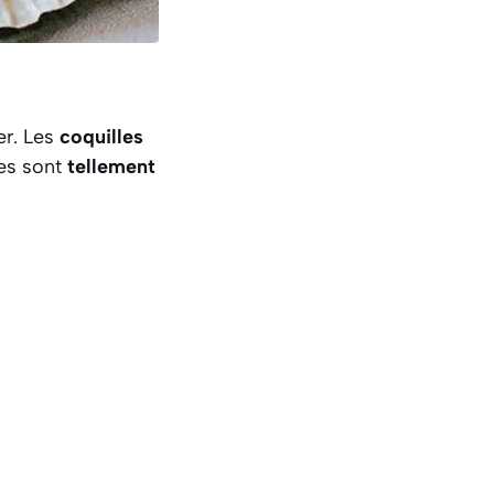
er. Les
coquilles
les sont
tellement