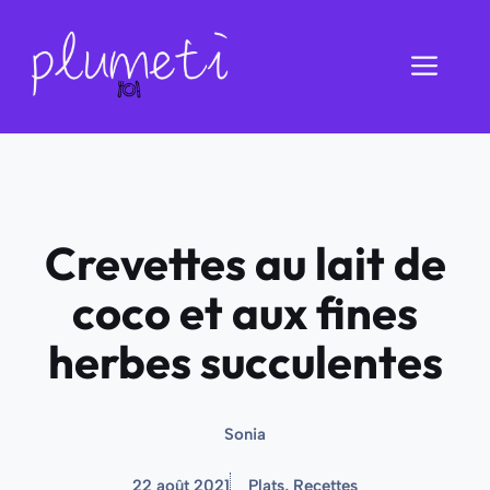
Aller
au
Men
contenu
Crevettes au lait de
coco et aux fines
herbes succulentes
Sonia
22 août 2021
Plats
,
Recettes