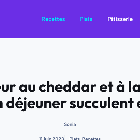
Recettes
Plats
Pâtisserie
r au cheddar et à la
 déjeuner succulent 
Sonia
11 juin 2023
Plats
,
Recettes