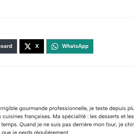
board
X
WhatsApp
rrigible gourmande professionnelle, je teste depuis plu
cuisines françaises. Ma spécialité : les desserts et l
 temps. Quand je ne suis pas derrière mon four, je ch
s que je perds régulièrement.