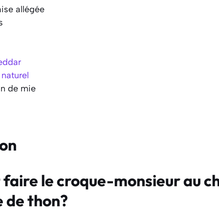
ise allégée
s
eddar
 naturel
in de mie
ion
aire le croque-monsieur au c
e de thon?