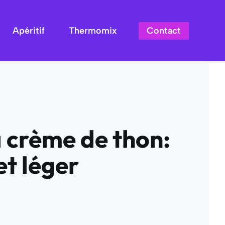
Contact
Apéritif
Thermomix
 crème de thon:
et léger