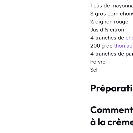
1 càs de mayonna
3 gros cornichon
½ oignon rouge
Jus d’½ citron
4 tranches de
ch
200 g de
thon au
4 tranches de pa
Poivre
Sel
Préparat
Comment f
à la crèm