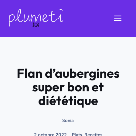
Aller
au
Men
contenu
Flan d’aubergines
super bon et
diététique
Sonia
2 octobre 2022
Plats
,
Recettes