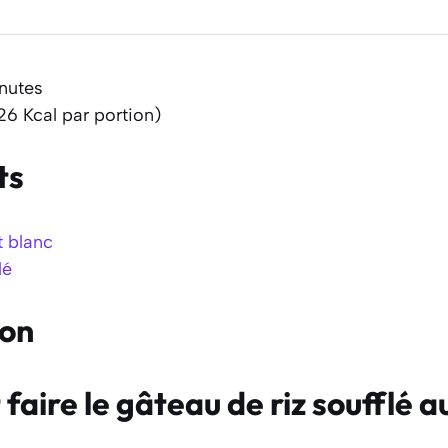
inutes
26 Kcal par portion)
ts
t blanc
lé
ion
aire le gâteau de riz soufflé a