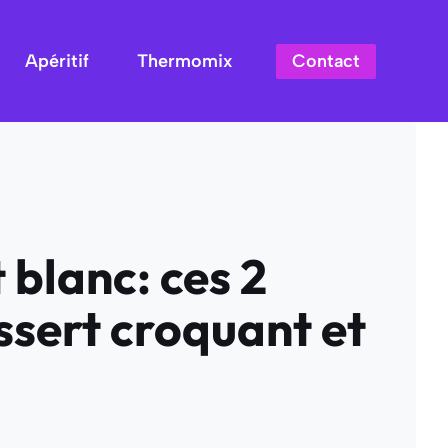
Contact
Apéritif
Thermomix
 blanc: ces 2
essert croquant et