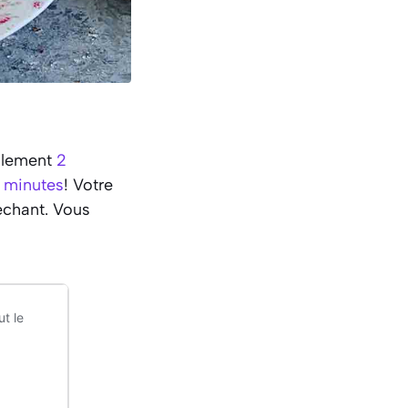
eulement
2
 minutes
! Votre
échant. Vous