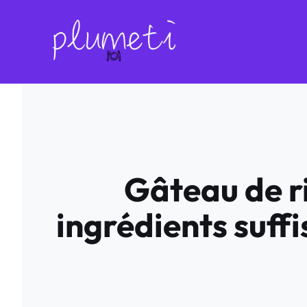
Aller
au
contenu
Gâteau de ri
ingrédients suffi