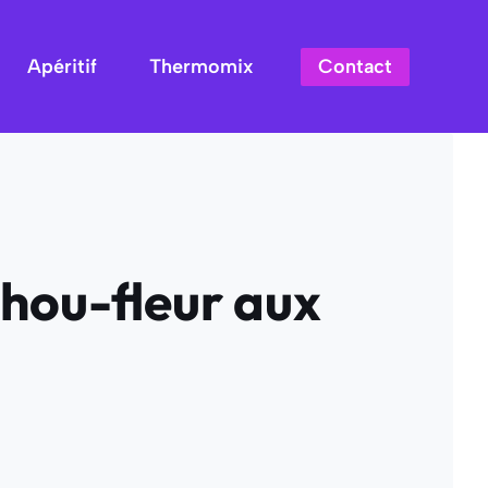
Contact
Apéritif
Thermomix
chou-fleur aux