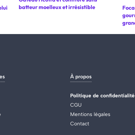
batteur moelleux et irrésistible
lui
Focac
gour
gran
es
À propos
Politique de confidentialité
CGU
e
Mentions légales
Contact