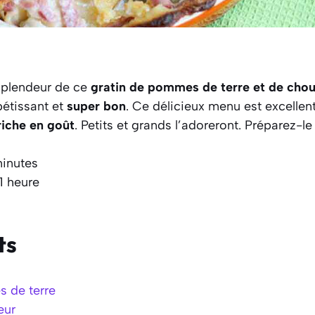
splendeur de ce
gratin de pommes de terre et de chou
ppétissant et
super bon
. Ce délicieux menu est excellen
riche en goût
. Petits et grands l’adoreront. Préparez-l
minutes
1 heure
ts
 de terre
eur