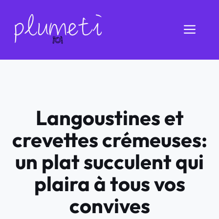
Aller
au
Men
contenu
Langoustines et
crevettes crémeuses:
un plat succulent qui
plaira à tous vos
convives