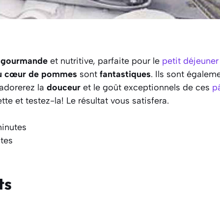
e
gourmande
et nutritive, parfaite pour le
petit déjeuner
au cœur de pommes
sont
fantastiques
. Ils sont égalem
 adorerez la
douceur
et le goût exceptionnels de ces
p
te et testez-la! Le résultat vous satisfera.
minutes
tes
ts