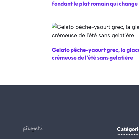
fondant le plat romain qui change 
Gelato pêche-yaourt grec, la glac
crémeuse de l’été sans gelatière
Catégori