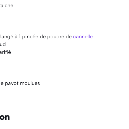
raîche
langé à 1 pincée de poudre de
cannelle
aud
rifié
n
de pavot moulues
ion