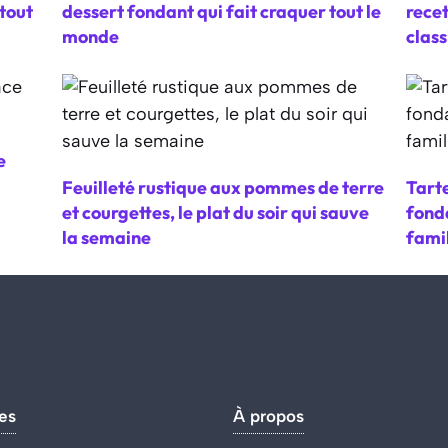
tout
dessert fondant qui fait craquer tout le
recet
monde
clas
e
Feuilleté rustique aux pommes de terre
Tarte
et courgettes, le plat du soir qui sauve
fonda
la semaine
fami
es
À propos