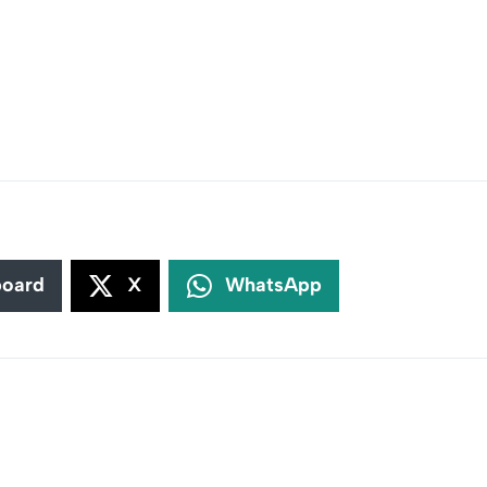
board
X
WhatsApp