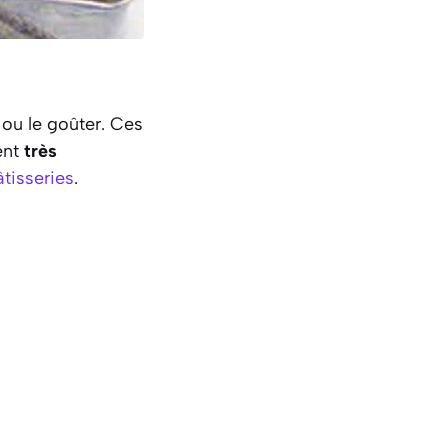
ou le goûter. Ces
ent
très
âtisseries
.