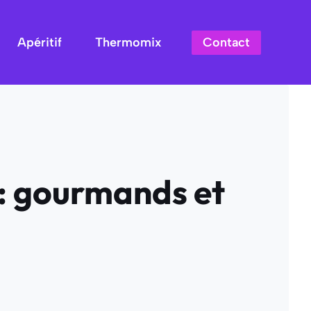
Contact
Apéritif
Thermomix
: gourmands et