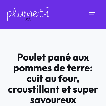
Aller
au
Men
contenu
Poulet pané aux
pommes de terre:
cuit au four,
croustillant et super
savoureux