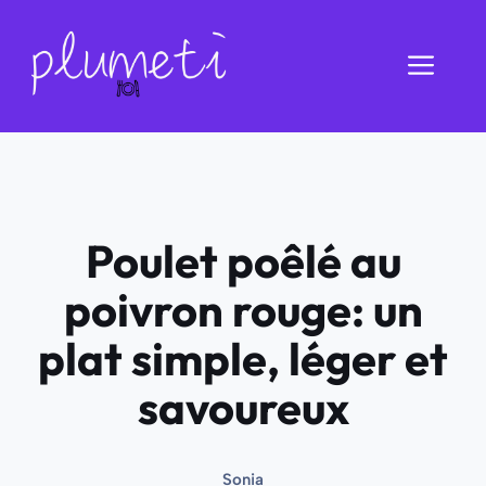
Aller
au
Men
contenu
Poulet poêlé au
poivron rouge: un
plat simple, léger et
savoureux
Sonia