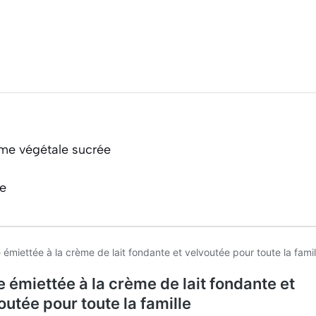
me végétale sucrée
ce