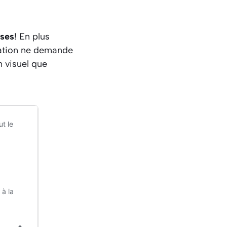
ises
! En plus
ration ne demande
an visuel que