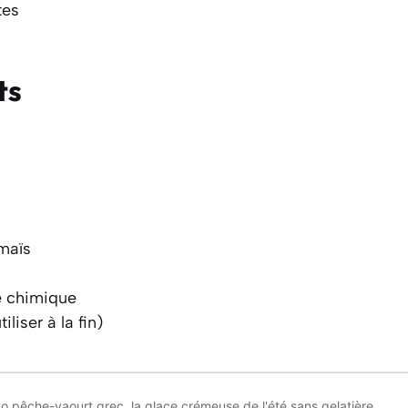
tes
ts
 maïs
e chimique
iliser à la fin)