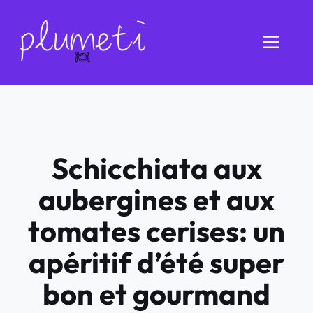
Aller
au
Men
contenu
Schicchiata aux
aubergines et aux
tomates cerises: un
apéritif d’été super
bon et gourmand