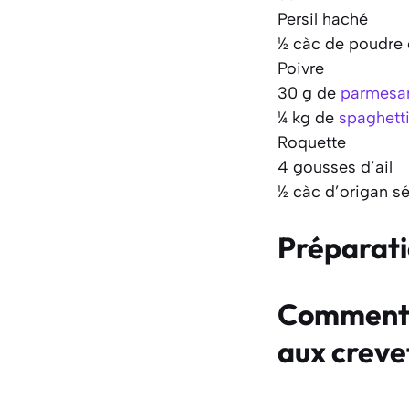
Persil haché
½ càc de poudre 
Poivre
30 g de
parmesa
¼ kg de
spaghett
Roquette
4 gousses d’ail
½ càc d’origan s
Préparat
Comment fa
aux creve