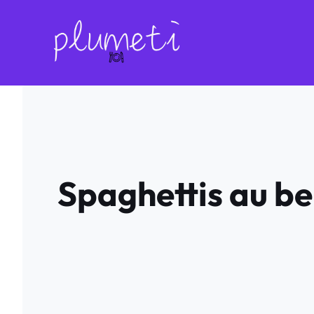
Aller
au
contenu
Spaghettis au beu