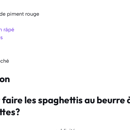
de piment rouge
n râpé
is
éché
ion
ire les spaghettis au beurre à 
ttes?