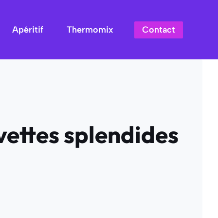
Contact
Apéritif
Thermomix
evettes splendides