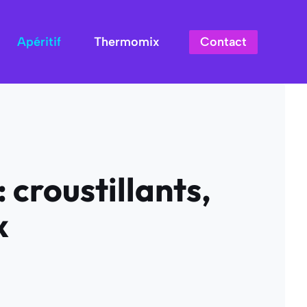
Contact
Apéritif
Thermomix
 croustillants,
x