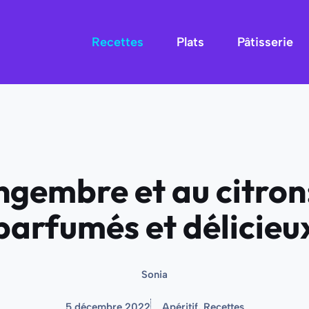
Recettes
Plats
Pâtisserie
ingembre et au citron:
parfumés et délicieu
Sonia
5 décembre 2022
Apéritif
,
Recettes