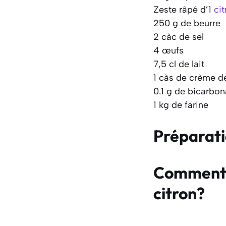
Zeste râpé d’1
cit
250 g de beurre
2 càc de sel
4 œufs
7,5 cl de lait
1 càs de crème de
0.1 g de bicarbo
1 kg de farine
Préparat
Comment f
citron?