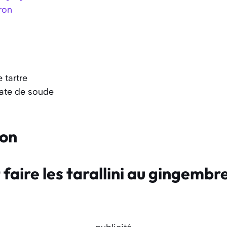
ron
 tartre
nate de soude
ion
aire les tarallini au gingembre