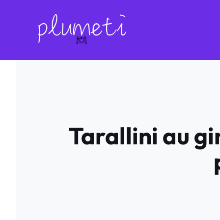
Aller
au
contenu
Tarallini au g