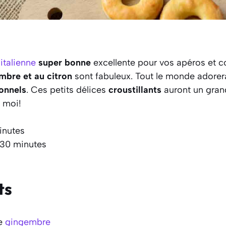
e
italienne
super bonne
excellente pour vos apéros et co
embre et au citron
sont fabuleux. Tout le monde adorera
onnels
. Ces petits délices
croustillants
auront un gran
 moi!
inutes
 30 minutes
ts
de
gingembre