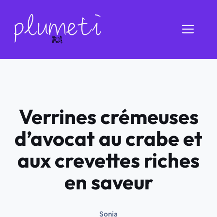
Aller
au
Men
contenu
Verrines crémeuses
d’avocat au crabe et
aux crevettes riches
en saveur
Sonia