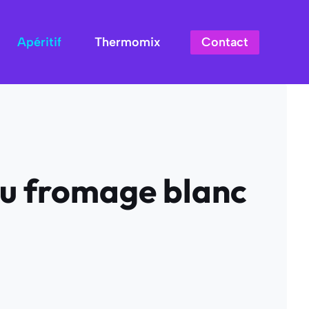
Contact
Apéritif
Thermomix
 au fromage blanc