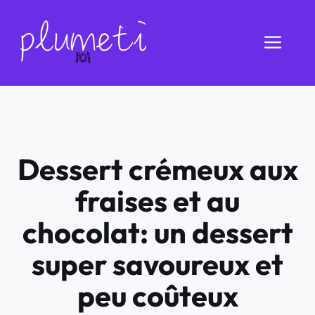
Aller
au
Men
contenu
Dessert crémeux aux
fraises et au
chocolat: un dessert
super savoureux et
peu coûteux