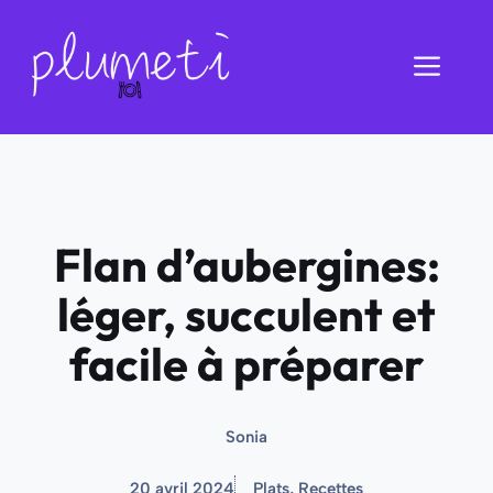
Aller
au
Men
contenu
Flan d’aubergines:
léger, succulent et
facile à préparer
Sonia
20 avril 2024
Plats
,
Recettes