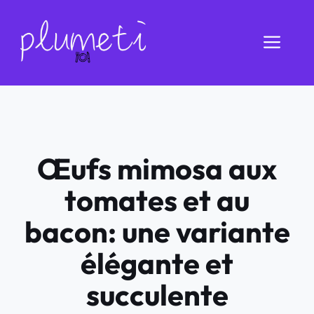
Aller
au
Men
contenu
Œufs mimosa aux
tomates et au
bacon: une variante
élégante et
succulente