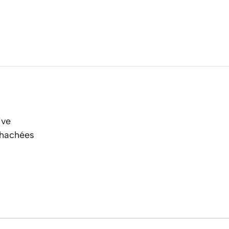
ive
 hachées