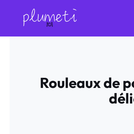
Aller
au
contenu
Rouleaux de p
dél