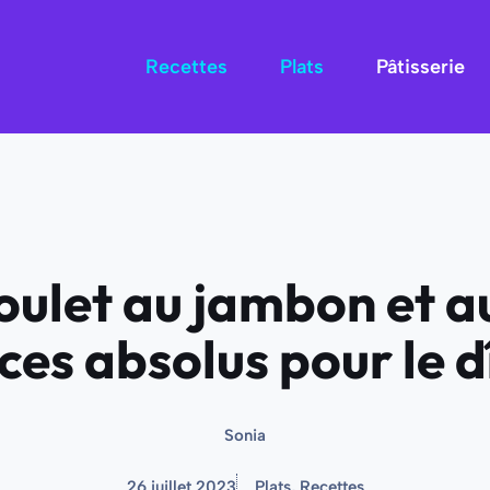
Recettes
Plats
Pâtisserie
oulet au jambon et a
ices absolus pour le d
Sonia
26 juillet 2023
Plats
,
Recettes