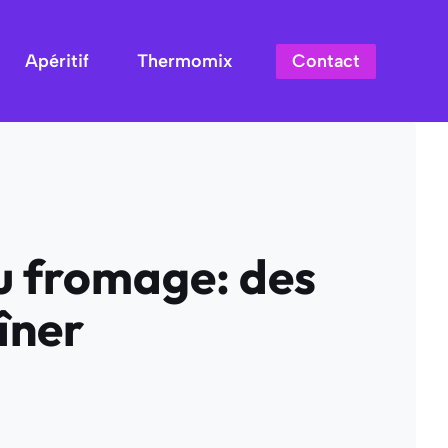
Contact
Apéritif
Thermomix
u fromage: des
îner