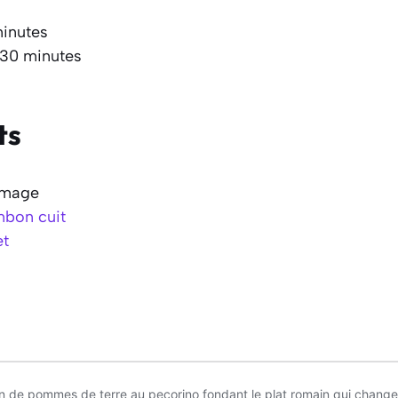
minutes
 30 minutes
ts
omage
mbon cuit
et