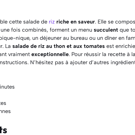
le cette salade de
riz
riche en saveur
. Elle se compo
s une fois combinés, forment un menu
succulent
que to
pique-nique, un déjeuner au bureau ou un dîner en fami
r. La
salade de riz au thon et aux tomates
est enrichi
dant vraiment
exceptionnelle
. Pour réussir la recette à l
nstructions. N’hésitez pas à ajouter d’autres ingrédien
inutes
tes
onnes
ts