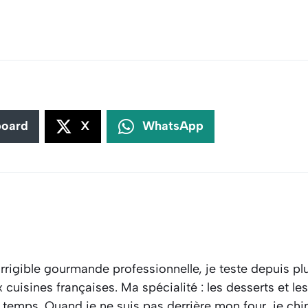
board
X
WhatsApp
rrigible gourmande professionnelle, je teste depuis plu
cuisines françaises. Ma spécialité : les desserts et l
 temps. Quand je ne suis pas derrière mon four, je ch