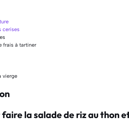
ture
 cerises
tes
frais à tartiner
a vierge
ion
aire la salade de riz au thon e