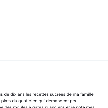
s de dix ans les recettes sucrées de ma famille
es plats du quotidien qui demandent peu
ine des moules à gâteaux anciens et je note mes