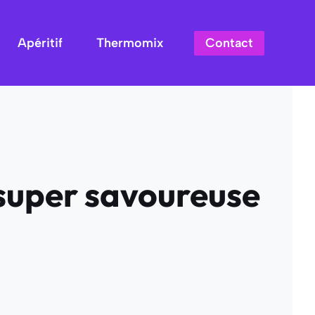
Contact
Apéritif
Thermomix
 super savoureuse