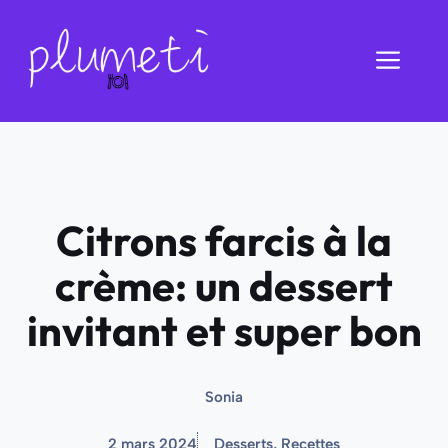
Aller
au
Men
contenu
Citrons farcis à la
crème: un dessert
invitant et super bon
Sonia
2 mars 2024
Desserts
,
Recettes