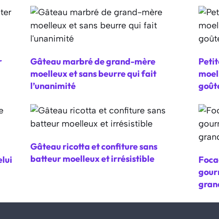
r
Gâteau marbré de grand-mère
Petit
moelleux et sans beurre qui fait
moell
l’unanimité
goût
Gâteau ricotta et confiture sans
batteur moelleux et irrésistible
lui
Focac
gour
gran