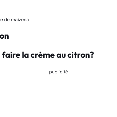
upe de maïzena
ion
aire la crème au citron?
publicité