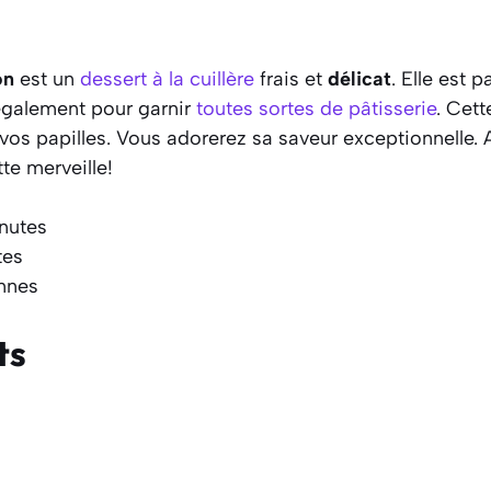
on
est un
dessert à la cuillère
frais et
délicat
. Elle est p
également pour garnir
toutes sortes de pâtisserie
. Cet
 vos papilles. Vous adorerez sa saveur exceptionnelle. 
te merveille!
inutes
tes
onnes
ts