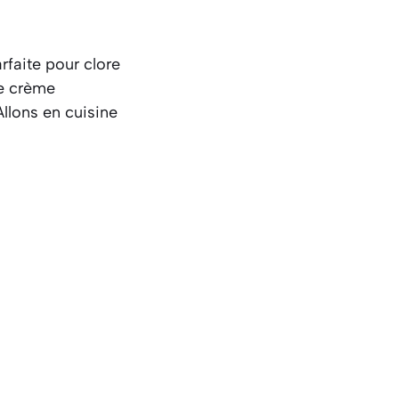
arfaite pour clore
te crème
Allons en cuisine