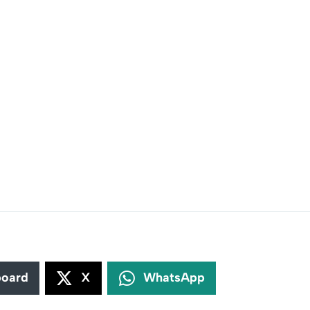
board
X
WhatsApp