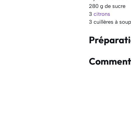
280 g de sucre
3
citrons
3 cuillères à so
Préparat
Comment f