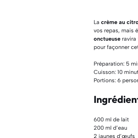
La
crème au citr
vos repas, mais 
onctueuse
ravira
pour façonner cet
Préparation: 5 m
Cuisson: 10 minu
Portions: 6 pers
Ingrédien
600 ml de lait
200 ml d’eau
2 jaunes d’œufs