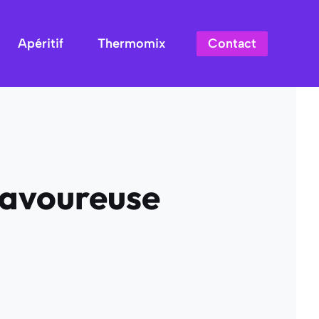
Contact
Apéritif
Thermomix
savoureuse