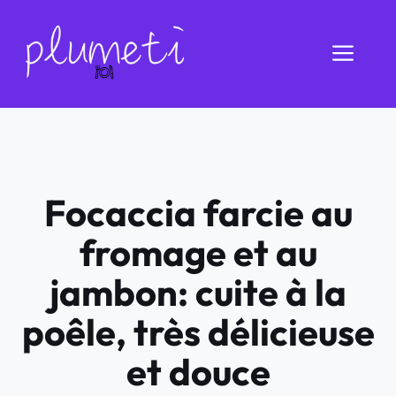
Aller
au
Men
contenu
Focaccia farcie au
fromage et au
jambon: cuite à la
poêle, très délicieuse
et douce