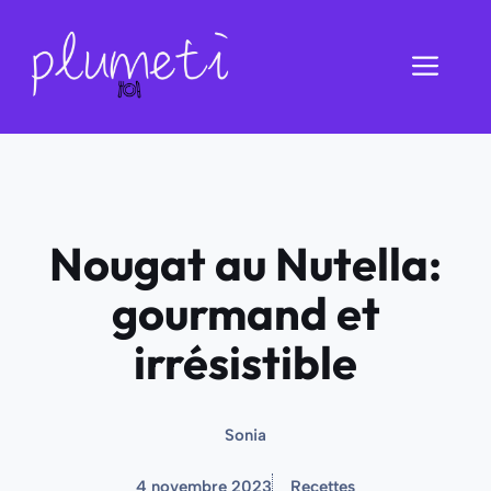
Aller
au
Men
contenu
Nougat au Nutella:
gourmand et
irrésistible
Sonia
4 novembre 2023
Recettes